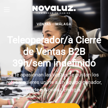
Compartir página
MENÚ DE EMPLEO
VENTAS
·
MÁLAGA
Teleoperador/a Cierre
de Ventas B2B
39h/sem indefinido
Si te apasionan las ventas, te gustan los
retos y quieres unirte a un equipo ganador,
únete a Novaluz Energía.