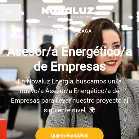
Compartir página
MENÚ DE EMPLEO
VENTAS
·
MÁLAGA
Asesor/a Energético/a
de Empresas
En Novaluz Energía, buscamos un/a
nuevo/a Asesor/a Energético/a de
Empresas para llevar nuestro proyecto al
siguiente nivel. 🌍
Quiero Rock&Roll